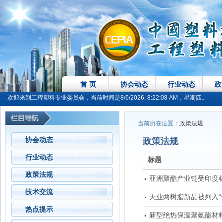
首 页
协会动态
行业动态
政
欢迎来到工程塑料专业委员会，当前时间是8/6/2026, 8:22:08 AM，星期四。
当前所在位置：
政策法规
协会动态
政策法规
行业动态
标题
政策法规
亚洲聚酯产业链受印度
技术交流
天业两树脂新品被列入“
热点提示
新型绝热保温聚氨酯材