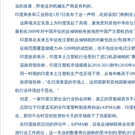
业的发展，即使这对机械生产商是有利的。
印度商务和工业部在1月7日发布了这一声明，此前该部门刚刚
这两项决定实质上为印度筑起了高墙，避免受到其他中等价位
最初在2009年对中国开征的反倾销税有效地把中国产注塑机挡
印度将在未来五年征收注塑机反倾销税的对象包括台湾(税率27.98%)，越
征税范围覆盖锁模力40-3200吨的成型机，但不包括全电式
印度政府表示，印度本土注塑机行业受到了进口机器倾销的"重大
该政府报告称，印度注塑机市场规模从2010-2011财年(2010年4月1日
同一时期的印度本土注塑机生产也呈现下滑，从每年略高于2000台
政府报告称："在日渐衰退的市场上，这些国家和其他国家倾销
机行业环境趋于恶化。"
但是，一家印度注塑企业行业协会却称，真正的罪魁祸首并不
总部位于印度孟买的全印度塑料制造商协会(AIPMA)称，印度机械生
化，那些不合时宜的投资给今天的市场留下了负面影响。
在印度政府总结的评论中，AIPMA称，征收反倾销税将会伤
游行业工作岗位，这一失业的数量将比据称的受冲击的[塑机]行