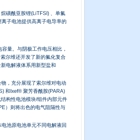
亚胺锂(LiTFSI) 、单氟
中为锂离子电池提供高离子电导率的
了电容量。与阴极工作电压相比，
，索尔维还开发了新的氟化复合
全新电解液体系用新型盐和
合物，充分展现了索尔维对电动
和Ixef® 聚芳香酰胺(PARA)
结构性电池模块/组件内部元件
PFPE）则将出色的电气阻隔性与
x流体电池原电池单元不同电解液回