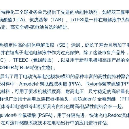
种化工全球业务单元提供了先进的功能性助剂，如锂双三氟甲烷磺酰
甲磺酸酯(LiTA)、叔戊基苯（TAB）。LiTFSI是一种在电解液
温定、高安全锂-硫电池首选的锂盐。
成热稳定性高的固体电解质膜（SEI）涂层，延长了寿命且增加
，并在锂离子电池电解液中作为过充保护。除了这些市售产品外
EC）、TFEEC（氟碳酸盐），以及用于新型电极和高压产品的
2NHR与 R=Me的衍生物) 。
展出了用于电动汽车电池模块/模组的品种丰富的高性能特种聚
Amodel® 聚肽酰胺树脂 (PPA)、 Ryton®聚苯硫醚(PPS) 
材料，可用于要求机械强度高、耐高电压、尺寸稳定的高轻量化
PA同样也广泛用于高电压连接器和插头。而Galden® 全氟聚醚 （
体冷却电池组冷却剂所具有的出色耐高/低温性能结合在一起。
ivion® 全氟磺酸 (PSFA)，用于分隔先进、快速充电Redo
，在对这种储能系统技术在电动出行中的应用进行评估。