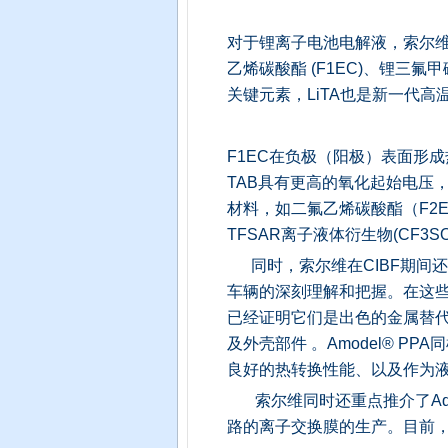
对于锂离子电池电解液，索尔维特
乙烯碳酸酯 (F1EC)、锂三氟
关键元素，LiTA也是新一代高
F1EC在负极（阳极）表面形
TAB具有更高的氧化起始电压
材料，如二氟乙烯碳酸酯（F2
TFSAR离子液体衍生物(CF3SO
同时，索尔维在CIBF期间还
车辆的深刻理解和把握。在这些材料中，
已经证明它们是出色的金属替代
及外壳部件 。Amodel® P
良好的热转换性能、以及作为液
索尔维同时还重点推介了Aqu
路的离子交换膜的生产。目前